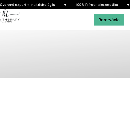
Overené expertmi na trichológiu
100% Prírodná kozmetika
Rezervácia